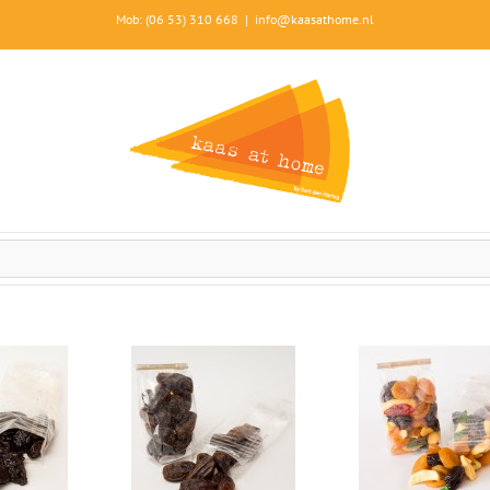
Mob: (06 53) 310 668
|
info@kaasathome.nl