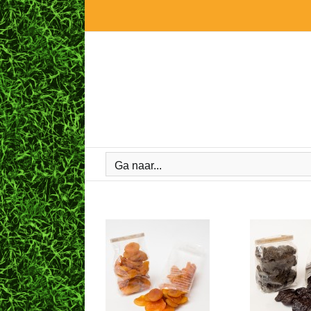
Ga
naar
inhoud
Ga naar...